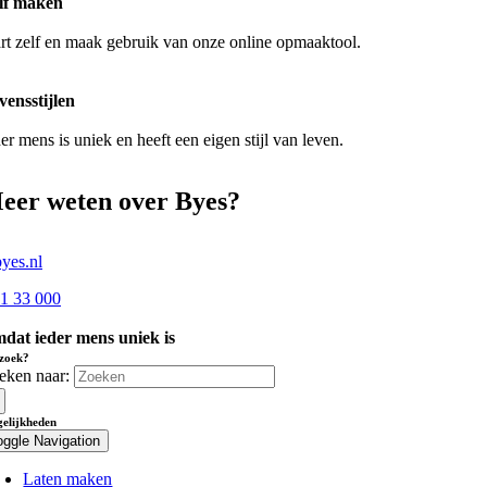
lf maken
art zelf en maak gebruik van onze online opmaaktool.
vensstijlen
er mens is uniek en heeft een eigen stijl van leven.
eer weten over Byes?
yes.nl
51 33 000
dat ieder mens uniek is
zoek?
eken naar:
elijkheden
oggle Navigation
Laten maken