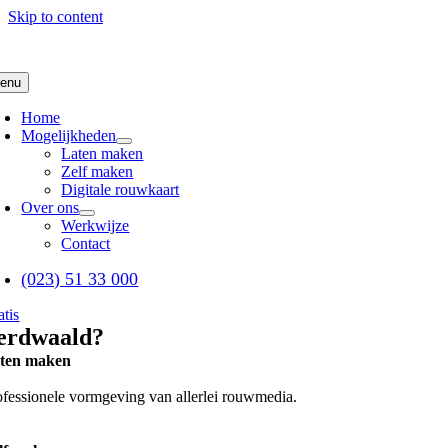
Skip to content
enu
Home
Mogelijkheden
Laten maken
Zelf maken
Digitale rouwkaart
Over ons
Werkwijze
Contact
(023) 51 33 000
atis
erdwaald?
ten maken
ofessionele vormgeving van allerlei rouwmedia.